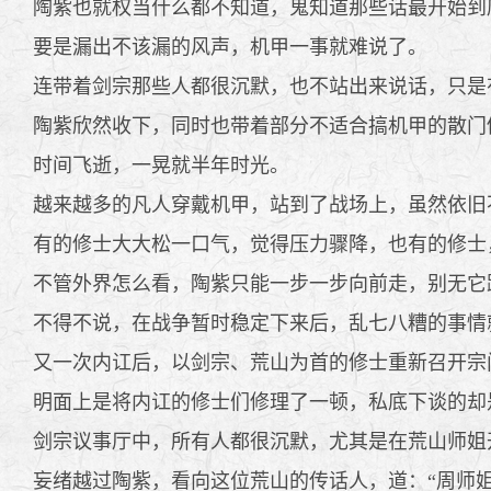
陶紫也就权当什么都不知道，鬼知道那些话最开始到底
要是漏出不该漏的风声，机甲一事就难说了。
连带着剑宗那些人都很沉默，也不站出来说话，只是有
陶紫欣然收下，同时也带着部分不适合搞机甲的散门
时间飞逝，一晃就半年时光。
越来越多的凡人穿戴机甲，站到了战场上，虽然依旧
有的修士大大松一口气，觉得压力骤降，也有的修士
不管外界怎么看，陶紫只能一步一步向前走，别无它
不得不说，在战争暂时稳定下来后，乱七八糟的事情
又一次内讧后，以剑宗、荒山为首的修士重新召开宗
明面上是将内讧的修士们修理了一顿，私底下谈的却
剑宗议事厅中，所有人都很沉默，尤其是在荒山师姐
妄绪越过陶紫，看向这位荒山的传话人，道：“周师姐