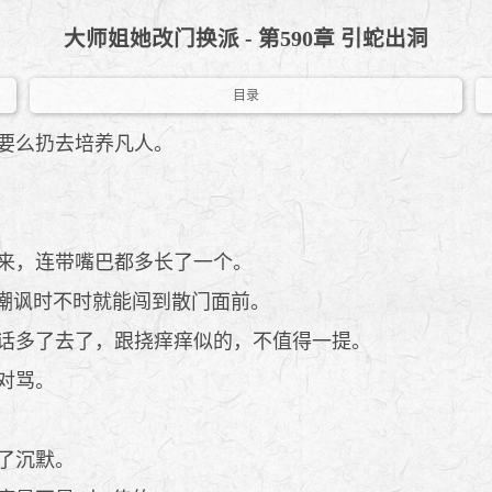
大师姐她改门换派 - 第590章 引蛇出洞
目录
要么扔去培养凡人。
来，连带嘴巴都多长了一个。
嘲讽时不时就能闯到散门面前。
话多了去了，跟挠痒痒似的，不值得一提。
对骂。
了沉默。