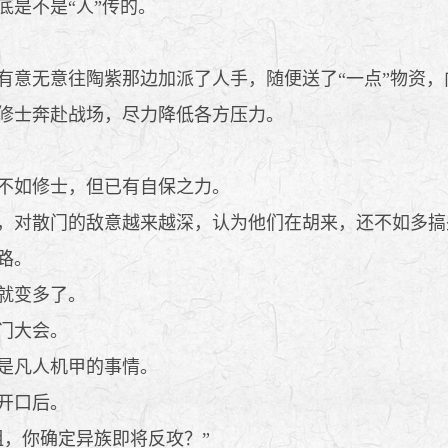
是不是“人”传的。
意无意往陶紫那边加派了人手，随便送了“一点”物资，
修士奔赴战场，尽力降低各方压力。
不如修士，但已有自保之力。
，对散门的敌意越来越深，认为他们在胡来，还不如多搞
路。
就变多了。
门大会。
是凡人机甲的事情。
开口后。
，你确定异族即将反攻？”