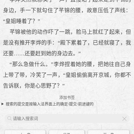
身边，手一下就勾住了芊锦的腰，故意压低了声线：
“皇姐睡着了？”
芊锦被他的动作吓了一跳，脸马上就红了起来，但
是没有推开李烨的手：“殿下累着了，已经就寝了，我
还要……还要赶到她的身边去。”
“那么急做什么。”李烨捏着她的腰，把她往自己身
上带了带，冷笑了一声，“皇姐偷偷离开京城，你都不
告诉朕，你是心思野了？”
添加书签
搜索的提交是按输入法界面上的确定/提交/前进键的
X