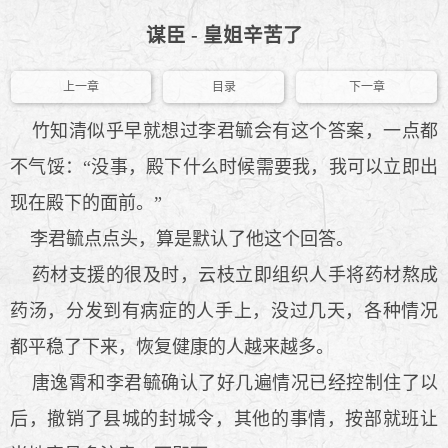
谋臣 - 皇姐辛苦了
上一章
目录
下一章
竹知清似乎早就想过李君毓会有这个答案，一点都
不气馁：“没事，殿下什么时候需要我，我可以立即出
现在殿下的面前。”
李君毓点点头，算是默认了他这个回答。
药材支援的很及时，云枝立即组织人手将药材熬成
药汤，分发到有病症的人手上，没过几天，各种情况
都平稳了下来，恢复健康的人越来越多。
唐逸霄和李君毓确认了好几遍情况已经控制住了以
后，撤销了县城的封城令，其他的事情，按部就班让