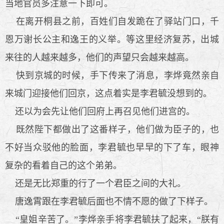
当地官员多注意一下即可。
在离开桐县之前，百姓们自发跪在了驿站门口，千
恩万谢长公主和逸王的义举。等这里经济复苏，出城
来往的人越来越多，他们的声望只会越来越高。
快到京城的时候，手下传来了消息，李烨竟然亲自
来城门迎接他们回京，这点着实是李君毓没想到的。
还以为会先让他们回府上再召见他们进宫的。
既然陛下都做出了这番样子，他们做为臣子的，也
不好当众驳他的脸面，李君毓也早早的下了车，眼神
复杂的看着自己的这个弟弟。
还是无比郑重的行了一个君臣之间的大礼。
唐逸霄跟在李君毓后面也不情不愿的做了下样子。
“皇姐辛苦了。”李烨亲手将李君毓扶了起来，“朕有