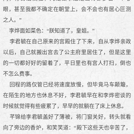
眼，甚至我都不确定在朝堂上，会不会也有居心叵测
之人。”
李烨面如菜色：“朕知道了，皇姐。”
李君毓在自己原来的宫殿住了下来，自从李烨亲政
以后，自己就搬出宫去了公主府里居住了，但是这里
的一切都好好的留着了，平日里也有宫人打扫，倒也
不怎么费事。
回程的路仅管已经将速度放慢，但毕竟马车颠簸，
在陌生的地方也休息不好，李君毓早在和李烨密谈的
时候就觉得有些疲累了，早早的就躺在了床上休息。
芊锦给李君毓盖好了薄被，将门窗关好，转头就看
向了旁边的香炉，和笑笑道：“殿下这些天也辛苦了，