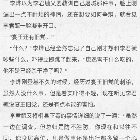
李烨以为李君毓又要教训自己屠城那件事，脸上刚
漏出一点不耐烦的神情，还在想要如何争辩，就看见
李君毓一脸凝重开口。
“宴王还有旧党。”
“什么？”李烨已经全然忘记了自己刚才想和李君毓
吵些什么，吓得立即跳了起来，“唐逸霄干什么吃的，
他不是已经杀干净了吗？”
李烨刚登基不久的时候，经历过宴王旧党的刺杀，
虽然人没什么事，但是着实吓得不轻，现在听见李君
毓说宴王旧党，还是有点本能的害怕。
李君毓又将桐县下毒的事情详细的说了一遍：“虽然
一边在调查，但总归是防不胜防。你现在和以往不
同，你身居高位，凡是做事还是出行都多留一个心