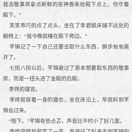
我去敬事房拿点新鲜的安神香来给殿下点上。你守着
殿下。”
笑笑乖巧的点了点头，坐在了李君毓床铺不远处的
躺椅上：“我今晚就睡在殿下旁边。”
芊锦记了一下自己还要去取什么东西，脚步匆匆离
开了。
七拐八拐以后，芊锦避过了原本想要取东西的敬事
房，而是一扭头进了金殿的后殿。
李烨的寝宫。
李烨就穿着一身的寝衣，坐在床沿上，早就料到芊
锦会过来。
“陛下。”芊锦有些忐忑，声音比平时小了好几度。
李烨突然就邪笑了一声，直接站了起来走到芊锦的