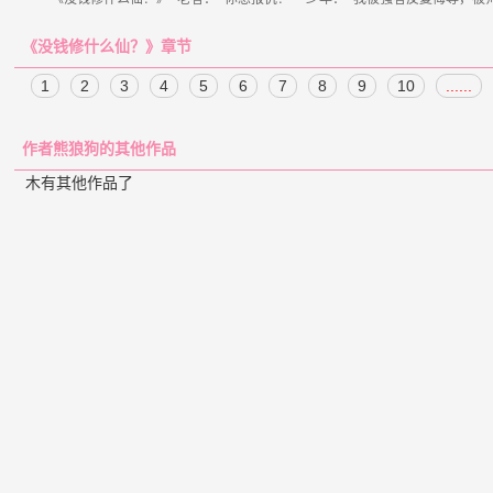
《没钱修什么仙？》章节
1
2
3
4
5
6
7
8
9
10
......
作者熊狼狗的其他作品
木有其他作品了