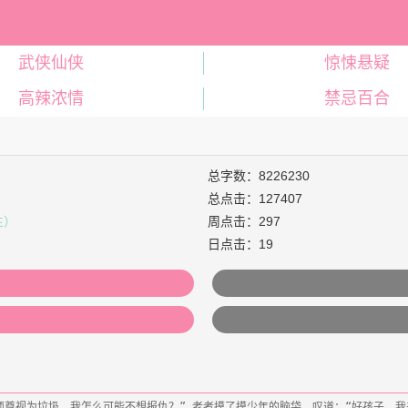
武侠仙侠
惊悚悬疑
高辣浓情
禁忌百合
总字数：8226230
总点击：127407
主）
周点击：297
日点击：19