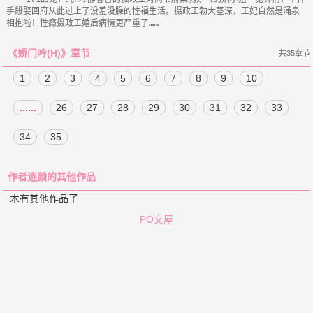
手段娶回府从此过上了没羞没臊的性福生活。摄政王勃大茎深，王妃自然是涌泉
《娇门吟(H)》章节
共35章节
1
2
3
4
5
6
7
8
9
10
......
26
27
28
29
30
31
32
33
34
35
作者逐颜的其他作品
木有其他作品了
PO文屋