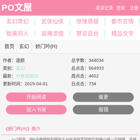
PO文屋
阅读记录
登录
注册
玄幻奇幻
武侠仙侠
惊悚悬疑
都市言情
耽美同人
高辣浓情
禁忌百合
精品文学
首页
玄幻
娇门吟(H)
作者：
逐颜
总字数：344034
类别：
玄幻
总点击：664933
最新：
分卷阅读35
周点击：4652
更新时间：
2019-04-01
日点击：734
开始阅读
催更
加入书架
报错
《娇门吟(H)》简介
    1v1甜宠，纯h冷静睿智的摄政王对尚书府柔弱娇气的嫡小姐一见钟情，不择