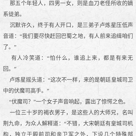
那五个年轻人，四男一女，则是血刀老怪所收的嫡
系徒弟。
沉默许久，终于有人开口，是三弟子卢炼星压低声
音道：“我们要尽快赶回巴蜀之地，有人前来追缉咱们
了。”
有人冷笑道：“怕什么，谁追上来，都是有来无
回。”
卢炼星摇头道：“这次不一样，来的是朝廷皇城司卫
中的伏魔司高手。”
“伏魔司？”一个女子声音响起，露出了惊愕之色。
一位三十岁的褐衣男子，是这些人的大师兄，名叫
荆九命，为众人解释道：“不错，大宋朝廷有皇城司机
构，独立于殿前司和亲卫军之外，下设几个特殊部