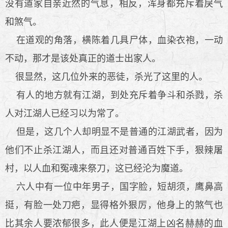
没有道家自亲近然的气息，相反，浑身都充斥着戾气
和煞气。
在道观的角落，横陈着几具尸体，血染衣袍，一动
不动，那才是该处真正的道士出家人。
很显然，这几位外来的恶徒，杀光了这里的人。
有人的地方就有江湖，到处充斥着争斗和杀戮，杀
人对江湖人已经习以为常了。
但是，这几个人却明显不是普通的江湖武者，因为
他们不止杀江湖人，而且还对普通百姓下手，狠辣屠
村，以人血和冤魂来祭刀，这已经沦为魔道。
六人中有一位中年男子，国字脸，短胡须，鹰鼻高
挺，有脸一处刀疤，显得格外狠厉，他身上的煞气也
比其余人要浓郁很多，此人便是江湖上凶名赫赫的血