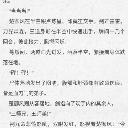
杀。
“当当当!”
楚御风在半空跟卢炼星、邱莫笙交手，剑芒霍霍，
刀光森森，三道身影在半空中快速出手，瞬间十几个
回合，彼此接力，腾挪闪烁。
蓦然间，两道血光迸发，洒落半空，紧接着身体跌
落在地。
“砰！砰！”
尸体落地发出了闷响，腹部和脖颈都有致命伤痕，
皆是血刀门的弟子。
楚御风则从容落地，剑指向了观宇内的其余人。
“三师兄，五师弟!”
荆九命悲愤怒吼，双眼发红，怒视着楚御风：“今