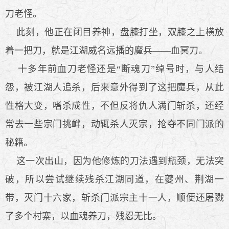
刀老怪。
此刻，他正在闭目养神，盘膝打坐，双膝之上横放
着一把刀，就是江湖威名远播的魔兵——血冥刀。
十多年前血刀老怪还是“断魂刀”绰号时，与人结
怨，被江湖人追杀，后来意外得到了这把魔兵，从此
性格大变，嗜杀成性，不但反将仇人满门斩杀，还经
常去一些宗门挑衅，动辄杀人灭宗，抢夺不同门派的
秘籍。
这一次出山，因为他修炼的刀法遇到瓶颈，无法突
破，所以尝试继续残杀江湖同道，在夔州、荆湖一
带，灭门十六家，斩杀门派宗主十一人，顺便还屠戮
了多个村寨，以血魂养刀，残忍无比。