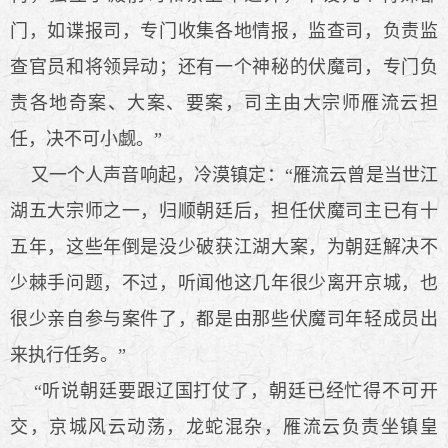
门，如谍报司，专门收集各地情报，监查司，负责监
查官员和将领异动；还有一个神秘的伏魔司，专门负
责各地奇案、大案、要案，司主由大宗师雁流云担
任，决不可小觑。”
又一个人声音响起，冷漠镇定：“雁流云曾是当世江
湖五大宗师之一，归顺朝廷后，担任伏魔司主已有十
五年，这些年倒是没少破获江湖大案，为朝廷解决不
少棘手问题，不过，听闻他这几年很少离开京城，也
很少亲自参与案件了，都是由那些伏魔司年轻成员出
来执行任务。”
“听说朝廷要跟辽国打仗了，朝廷已经忙得不可开
交，京城风云动荡，龙蛇混杂，雁流云负责坐镇皇