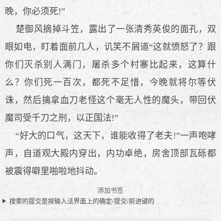
晚，你必须死!”
楚御风摘掉斗笠，露出了一张清秀英俊的面孔，双
眼如电，盯着面前几人，讥笑不屑道“这就愤怒了？跟
你们灭杀别人满门，屠杀多个村寨比起来，这算什
么？你们死一百次，都死不足惜，今晚就将尔等伏
诛，然后擒拿血刀老怪这个毫无人性的魔头，带回伏
魔司受千刀之刑，以正国法!”
“好大的口气，这天下，谁能收得了老夫!”一声咆哮
声，自道观大殿内穿出，内功卓绝，房舍顶部瓦砾都
被震得噼里啪啦地抖动。
添加书签
搜索的提交是按输入法界面上的确定/提交/前进键的