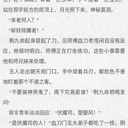
站在观宇前方的房顶上，月光照下来，神秘莫测。
“来者何人？”
“斩妖除魔者！”
荆九命起身提起了刀，见师傅血刀老怪闭目没有反
应，他顿时明白，师傅正在打坐练功，这些小事需要
他和师兄妹来处理。
五人走出朝天观门口，手中提着兵刃，都脸色不善
地盯着那个不速之客。
“不要装神弄鬼了，阁下究竟是谁？”荆九命怒喝发
问!
背伞青年淡淡回应：“伏魔司，楚御风！”
“是伏魔司的人！”血刀门五大弟子都吃了一惊，刚