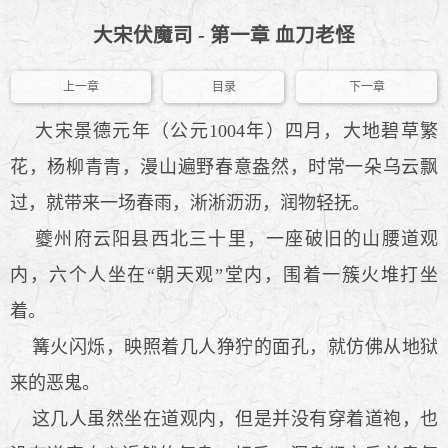
大宋伏魔司 - 第一章 血刀老怪
上一章
目录
下一章
大宋景德元年（公元1004年）四月，大地碧草繁
花，杨柳青青，漫山遍野春意盎然，时常一朵乌云飘
过，就带来一场春雨，淅淅沥沥，润物轻抚。
夔州府云阳县西北三十里，一座破旧的山腰道观
内，六个人坐在“朝天观”堂内，围着一簇火堆打坐
着。
篝火闪烁，映照着几人狰狞的面孔，就仿佛从地狱
来的恶鬼。
这几人虽然坐在道观内，但是并没有穿着道袍，也