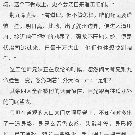
城，这个节骨眼上，更不会亲自来追击咱们。”
荆九命点头：“有道理，但不管怎样，咱们还是要谨
慎一些，明日离开此地，出了夔州边界，便进入潼川
府，接近咱们把控的地界了，强龙不压地头蛇，便是
伏魔司追过来，巴蜀十万大山，他们也休想找到咱
们。”
这五位师兄妹正在议论的时候，忽然间大师兄荆九
命脸色一变，忽然朝着门外大喝一声：“是谁？”
其余四人全都被他的话音惊住，目光跟着往道观外
的门庭望去。
只见在道观的入口大门房顶屋脊上，不知何时多出
了一道身影，身穿玄青色衣衫，头戴斗笠，身形修
长，足下黑靴，背着一把铁伞，手中提着一把宝剑，