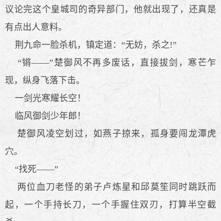
议论完这个皇城司的奇异部门，他就出现了，还真是
有点出人意料。
荆九命一脸杀机，镇定道：“无妨，杀之!”
“锵——”楚御风不再多废话，直接拔剑，寒芒乍
现，纵身飞落下击。
一剑光寒耀长空！
临风御剑少年郎！
楚御风凌空划过，如燕子掠来，孤身要闯龙潭虎
穴。
“找死——”
两位血刀老怪的弟子卢炼星和邱莫笙同时跳跃而
起，一个手持长刀，一个手握住双刃，打算半空截