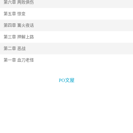
第六章 两败俱伤
第五章 惊变
第四章 篝火夜话
第三章 押解上路
第二章 恶战
第一章 血刀老怪
PO文屋