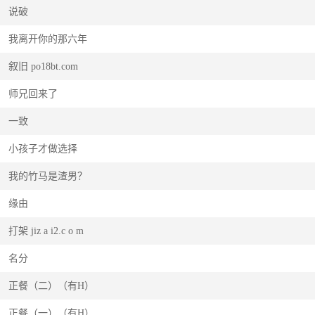
说破
我离开你的那六年
叙旧 po18bt.com
师兄回来了
一致
小孩子才做选择
我的竹马是渣男？
缘由
打架 jiz a i2.c o m
名分
正餐（二）（有H）
正餐（一）（有H）