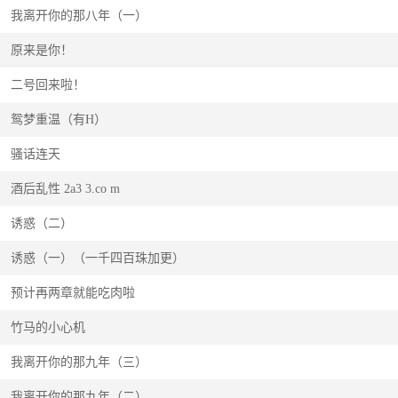
我离开你的那八年（一）
原来是你！
二号回来啦！
鸳梦重温（有H）
骚话连天
酒后乱性 2a3 3.co m
诱惑（二）
诱惑（一）（一千四百珠加更）
预计再两章就能吃肉啦
竹马的小心机
我离开你的那九年（三）
我离开你的那九年（二）