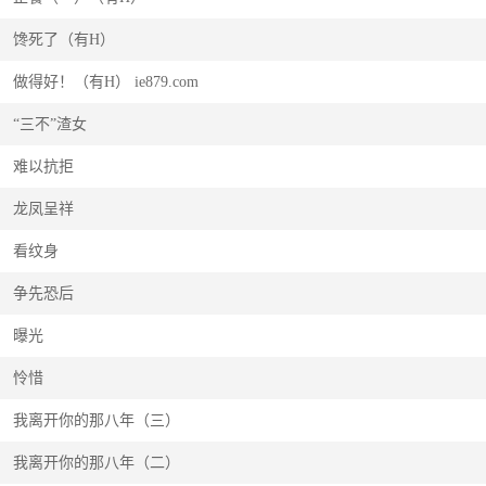
馋死了（有H）
做得好！（有H） ie879.com
“三不”渣女
难以抗拒
龙凤呈祥
看纹身
争先恐后
曝光
怜惜
我离开你的那八年（三）
我离开你的那八年（二）