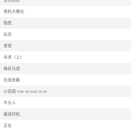
议论纷纷
黑料大曝光
隐患
反应
官宣
诉求（上）
蛛丝马迹
在线发癫
小花园 rour ou wu2.co m
牛头人
最佳时机
正名