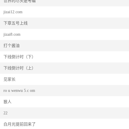
世界的尽头是考编
jizai12.com
下章五号上线
jizai8.com
打个酱油
下线倒计时（下）
下线倒计时（上）
见家长
ro u wenwu 5.c om
狠人
22
白月光提前回来了