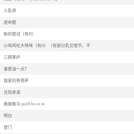
人乳师
送命题
新的尝试（有H）
小鸡鸡吃大咪咪（有H）（有部分乳交情节，不
三顾茅庐
谁更油一点？
我家的男菩萨
兑现承诺
悬崖勒马 po18 bv.co m
明白
登门