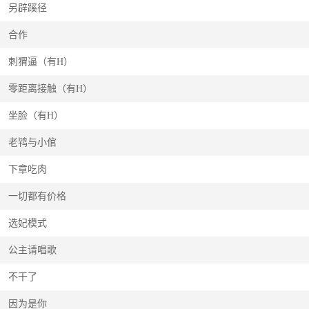
另辟蹊径
合作
刺猬逼（有H）
零距离接触（有H）
坐脸（有H）
老鸨与小倌
下章吃肉
一切都有价格
选妃模式
公主请唱歌
不干了
因为是你