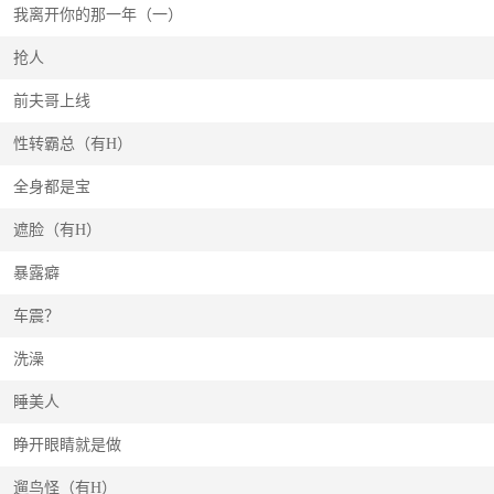
我离开你的那一年（一）
抢人
前夫哥上线
性转霸总（有H）
全身都是宝
遮脸（有H）
暴露癖
车震？
洗澡
睡美人
睁开眼睛就是做
遛鸟怪（有H）