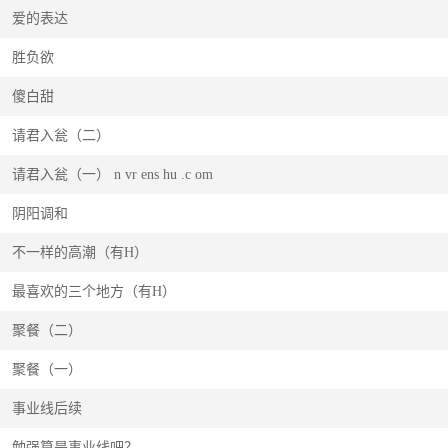
爱的表达
胜负欲
傻白甜
请君入瓮（二）
请君入瓮（一） n vr ens hu .c om
阴阳调和
不一样的高潮（有H）
最喜欢的三个地方（有H）
聚餐（二）
聚餐（一）
事业线后续
勉强算是事业线吧？