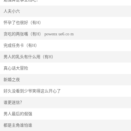
人夫小六
怀孕了也很好（有H）
贪吃的两张嘴（有H） powenx ue6.co m
完成任务卡（有H）
男人的乳头有什么用（有H）
真心话大冒险
新婚之夜
好久没看到少爷笑得这么开心了
谁更迷信？
男人最后的倔强
都是主角谁怕谁