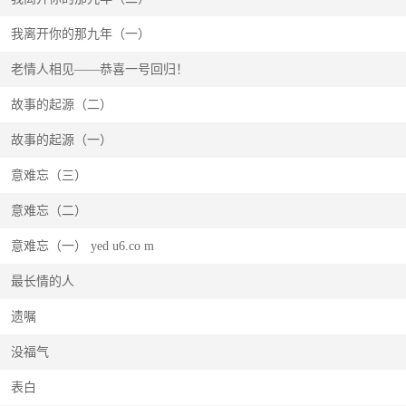
我离开你的那九年（一）
老情人相见——恭喜一号回归！
故事的起源（二）
故事的起源（一）
意难忘（三）
意难忘（二）
意难忘（一） yed u6.co m
最长情的人
遗嘱
没福气
表白