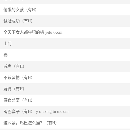
偷懒的女孩（有H）
试验成功（有H）
全天下女人都会犯的错 yelu7.com
上门
卷
咸鱼（有H）
不该留情（有H）
解馋（有H）
感官盛宴（有H）
鸡巴套子（有H） y o uxing to u.c om
这么紧，鸡巴怎么操？（有H）