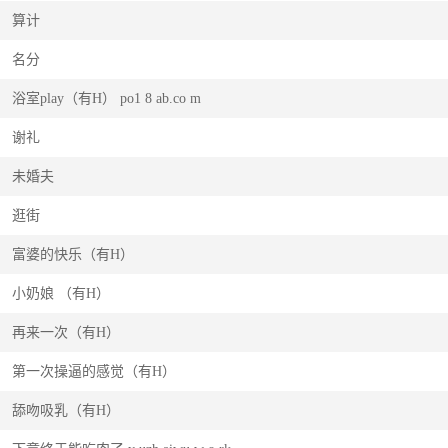
算计
名分
浴室play（有H） po1 8 ab.co m
谢礼
未婚夫
逛街
富婆的快乐（有H）
小奶娘 （有H）
再来一次（有H）
第一次操逼的感觉（有H）
舔吻吸乳（有H）