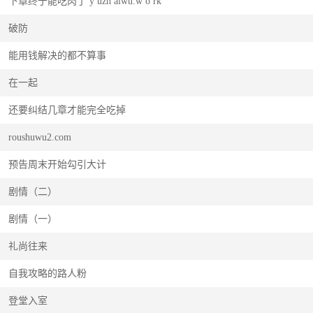
下章终于能吃肉了 y uzh aiwu.w o rk
破防
能用钱解决的都不算事
在一起
还要纠结几章才能完全吃掉
roushuwu2.com
预告周末开始勾引大计
剧情（二）
剧情（一）
礼尚往来
自我攻略的路人粉
登堂入室